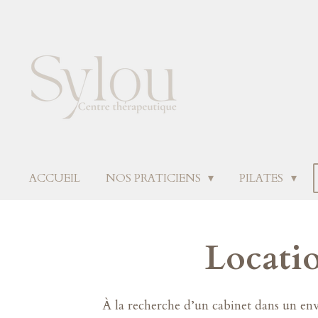
Passer
au
contenu
principal
ACCUEIL
NOS PRATICIENS
PILATES
Locati
À la recherche d’un cabinet dans un envi