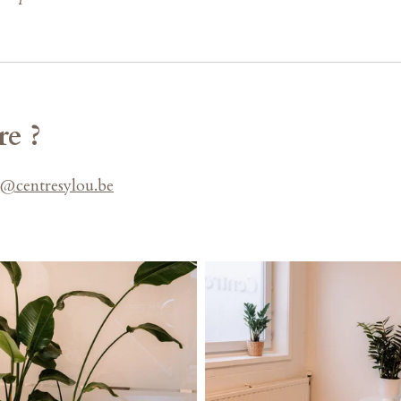
e ?
o@centresylou.be