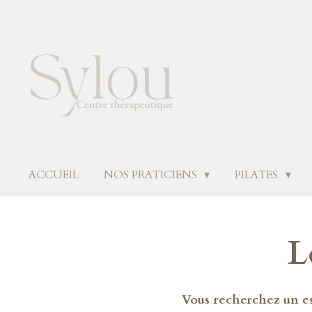
Passer
au
contenu
principal
ACCUEIL
NOS PRATICIENS
PILATES
L
Vous recherchez un esp