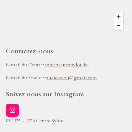
Contactez-nous
E-mail du Centre:
info@centresylou.be
E-mail du Studio :
s
tudiosylou@gmail.com
Suivez nous sur Instagram
I
n
© 2025 - 2026 Centre Sylou
s
t