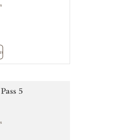
s
us
 Pass 5
s