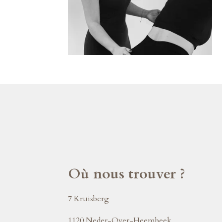
Où nous trouver ?
7 Kruisberg
1120 Neder-Over-Heembeek