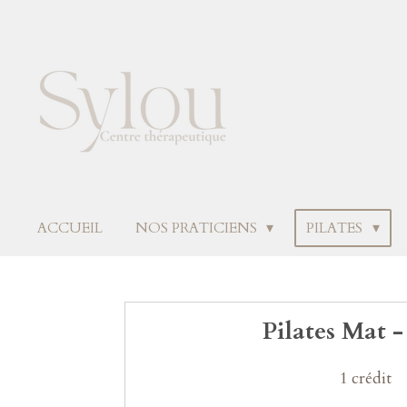
Passer
au
contenu
principal
ACCUEIL
NOS PRATICIENS
PILATES
Pilates Mat -
1 crédit